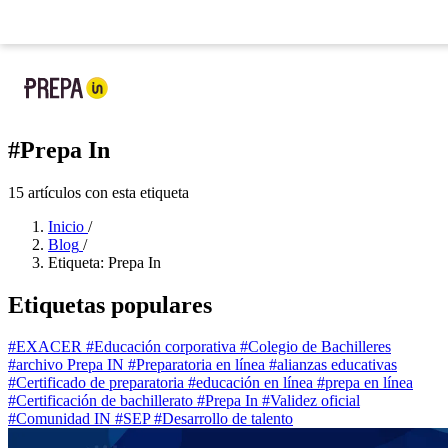
Ya llegó la nueva app de Prepa IN:
tu prepa en tu bolsillo
Nueva app
: tu prepa
#Prepa In
15 artículos con esta etiqueta
Inicio
/
Blog
/
Etiqueta: Prepa In
Etiquetas populares
#EXACER
#Educación corporativa
#Colegio de Bachilleres
#archivo Prepa IN
#Preparatoria en línea
#alianzas educativas
#Certificado de preparatoria
#educación en línea
#prepa en línea
#Certificación de bachillerato
#Prepa In
#Validez oficial
#Comunidad IN
#SEP
#Desarrollo de talento