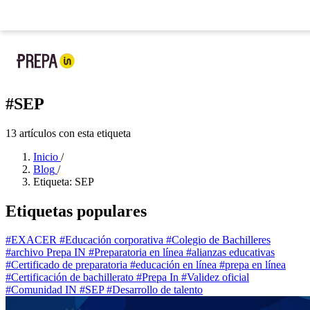
Ya llegó la nueva app de Prepa IN:
tu prepa en tu bolsillo
Nueva app
: tu prepa
#SEP
13 artículos con esta etiqueta
Inicio
/
Blog
/
Etiqueta: SEP
Etiquetas populares
#EXACER
#Educación corporativa
#Colegio de Bachilleres
#archivo Prepa IN
#Preparatoria en línea
#alianzas educativas
#Certificado de preparatoria
#educación en línea
#prepa en línea
#Certificación de bachillerato
#Prepa In
#Validez oficial
#Comunidad IN
#SEP
#Desarrollo de talento