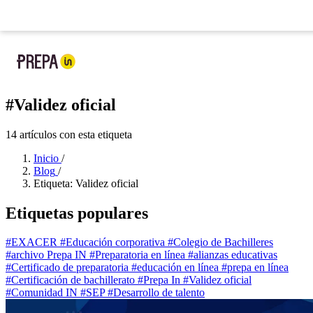
Ya llegó la nueva app de Prepa IN:
tu prepa en tu bolsillo
Nueva app
: tu prepa
#Validez oficial
14 artículos con esta etiqueta
Inicio
/
Blog
/
Etiqueta: Validez oficial
Etiquetas populares
#EXACER
#Educación corporativa
#Colegio de Bachilleres
#archivo Prepa IN
#Preparatoria en línea
#alianzas educativas
#Certificado de preparatoria
#educación en línea
#prepa en línea
#Certificación de bachillerato
#Prepa In
#Validez oficial
#Comunidad IN
#SEP
#Desarrollo de talento