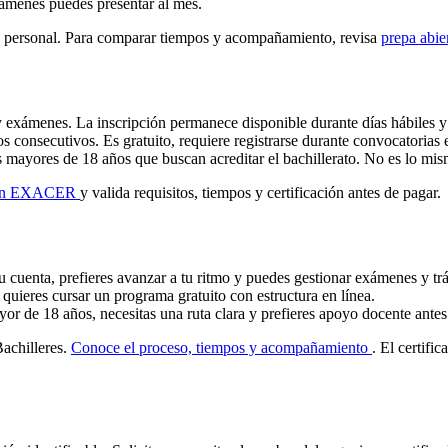
xámenes puedes presentar al mes.
ón personal. Para comparar tiempos y acompañamiento, revisa
prepa abie
 exámenes. La inscripción permanece disponible durante días hábiles 
 consecutivos. Es gratuito, requiere registrarse durante convocatorias 
ayores de 18 años que buscan acreditar el bachillerato. No es lo mism
amen EXACER
y valida requisitos, tiempos y certificación antes de pagar.
 tu cuenta, prefieres avanzar a tu ritmo y puedes gestionar exámenes y tr
quieres cursar un programa gratuito con estructura en línea.
e 18 años, necesitas una ruta clara y prefieres apoyo docente antes d
achilleres.
Conoce el proceso, tiempos y acompañamiento
. El certifi