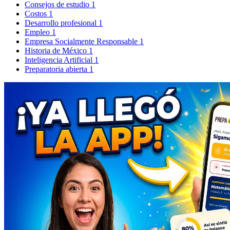
Consejos de estudio
1
Costos
1
Desarrollo profesional
1
Empleo
1
Empresa Socialmente Responsable
1
Historia de México
1
Inteligencia Artificial
1
Preparatoria abierta
1