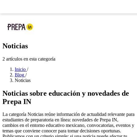
Ya llegó la nueva app de Prepa IN:
tu prepa en tu bolsillo
Nueva app
: tu prepa
Noticias
2 artículos en esta categoría
Inicio
/
Blog
/
Noticias
Noticias sobre educación y novedades de
Prepa IN
La categoría Noticias reúne información de actualidad relevante para
estudiantes de preparatoria en línea: novedades de Prepa IN,
cambios en el entorno educativo mexicano, convocatorias, eventos y
temas que conviene conocer para tomar decisiones oportunas.
Publicamos con un criterio simple: si una noticia puede afectar tu