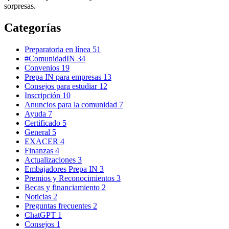
sorpresas.
Categorías
Preparatoria en línea
51
#ComunidadIN
34
Convenios
19
Prepa IN para empresas
13
Consejos para estudiar
12
Inscripción
10
Anuncios para la comunidad
7
Ayuda
7
Certificado
5
General
5
EXACER
4
Finanzas
4
Actualizaciones
3
Embajadores Prepa IN
3
Premios y Reconocimientos
3
Becas y financiamiento
2
Noticias
2
Preguntas frecuentes
2
ChatGPT
1
Consejos
1