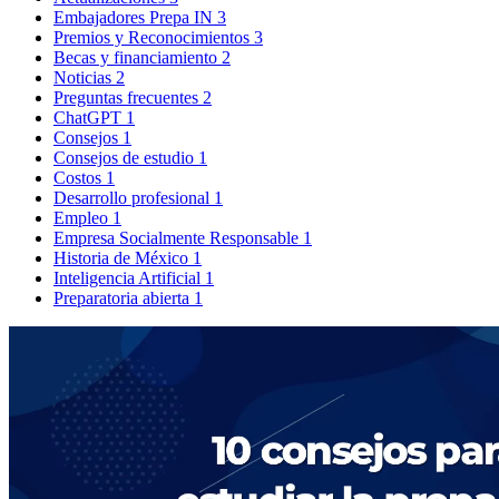
Embajadores Prepa IN
3
Premios y Reconocimientos
3
Becas y financiamiento
2
Noticias
2
Preguntas frecuentes
2
ChatGPT
1
Consejos
1
Consejos de estudio
1
Costos
1
Desarrollo profesional
1
Empleo
1
Empresa Socialmente Responsable
1
Historia de México
1
Inteligencia Artificial
1
Preparatoria abierta
1