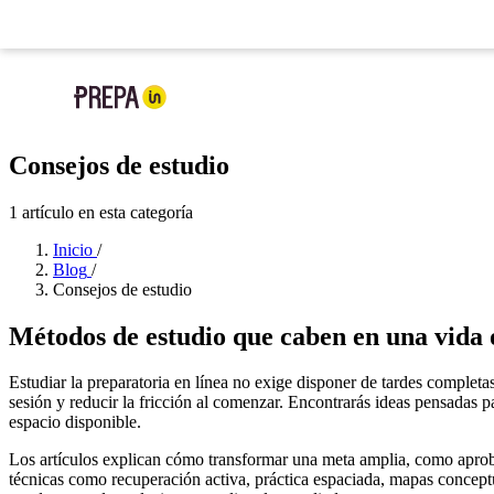
Ya llegó la nueva app de Prepa IN:
tu prepa en tu bolsillo
Nueva app
: tu prepa
Consejos de estudio
1 artículo en esta categoría
Inicio
/
Blog
/
Consejos de estudio
Métodos de estudio que caben en una vida
Estudiar la preparatoria en línea no exige disponer de tardes completas
sesión y reducir la fricción al comenzar. Encontrarás ideas pensadas 
espacio disponible.
Los artículos explican cómo transformar una meta amplia, como aproba
técnicas como recuperación activa, práctica espaciada, mapas concept