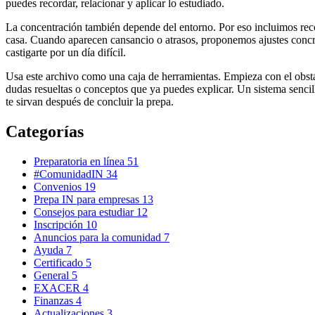
puedes recordar, relacionar y aplicar lo estudiado.
La concentración también depende del entorno. Por eso incluimos reco
casa. Cuando aparecen cansancio o atrasos, proponemos ajustes concret
castigarte por un día difícil.
Usa este archivo como una caja de herramientas. Empieza con el obstác
dudas resueltas o conceptos que ya puedes explicar. Un sistema sencil
te sirvan después de concluir la prepa.
Categorías
Preparatoria en línea
51
#ComunidadIN
34
Convenios
19
Prepa IN para empresas
13
Consejos para estudiar
12
Inscripción
10
Anuncios para la comunidad
7
Ayuda
7
Certificado
5
General
5
EXACER
4
Finanzas
4
Actualizaciones
3