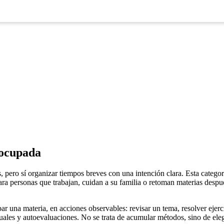
 en tu bolsillo
 ocupada
, pero sí organizar tiempos breves con una intención clara. Esta categor
para personas que trabajan, cuidan a su familia o retoman materias desp
r una materia, en acciones observables: revisar un tema, resolver ejer
uales y autoevaluaciones. No se trata de acumular métodos, sino de eleg