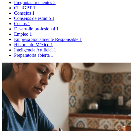
Preguntas frecuentes
2
ChatGPT
1
Consejos
1
Consejos de estudio
1
Costos
1
Desarrollo profesional
1
Empleo
1
Empresa Socialmente Responsable
1
Historia de México
1
Inteligencia Artificial
1
Preparatoria abierta
1