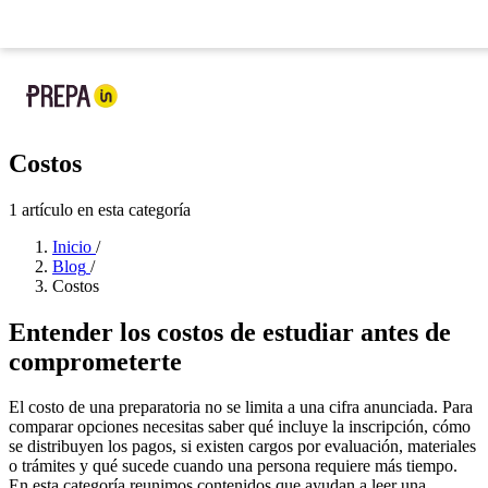
Ya llegó la nueva app de Prepa IN:
tu prepa en tu bolsillo
Nueva app
: tu prepa
Costos
1 artículo en esta categoría
Inicio
/
Blog
/
Costos
Entender los costos de estudiar antes de
comprometerte
El costo de una preparatoria no se limita a una cifra anunciada. Para
comparar opciones necesitas saber qué incluye la inscripción, cómo
se distribuyen los pagos, si existen cargos por evaluación, materiales
o trámites y qué sucede cuando una persona requiere más tiempo.
En esta categoría reunimos contenidos que ayudan a leer una