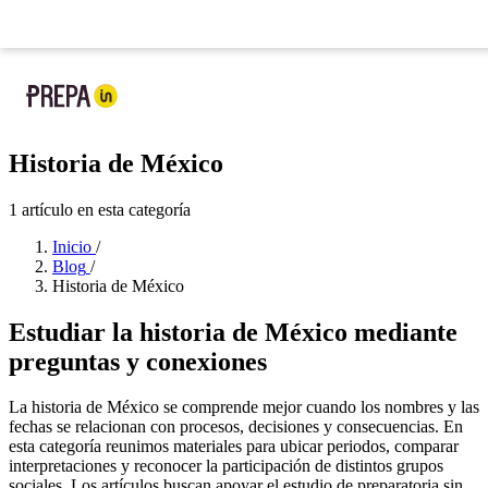
Ya llegó la nueva app de Prepa IN:
tu prepa en tu bolsillo
Nueva app
: tu prepa
Historia de México
1 artículo en esta categoría
Inicio
/
Blog
/
Historia de México
Estudiar la historia de México mediante
preguntas y conexiones
La historia de México se comprende mejor cuando los nombres y las
fechas se relacionan con procesos, decisiones y consecuencias. En
esta categoría reunimos materiales para ubicar periodos, comparar
interpretaciones y reconocer la participación de distintos grupos
sociales. Los artículos buscan apoyar el estudio de preparatoria sin