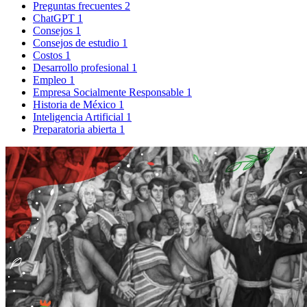
Preguntas frecuentes
2
ChatGPT
1
Consejos
1
Consejos de estudio
1
Costos
1
Desarrollo profesional
1
Empleo
1
Empresa Socialmente Responsable
1
Historia de México
1
Inteligencia Artificial
1
Preparatoria abierta
1