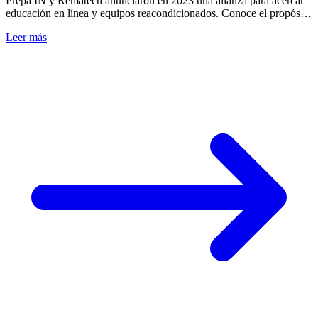
Prepa IN y Rematech anunciaron en 2023 una alianza para acercar
educación en línea y equipos reacondicionados. Conoce el propósito
y su contexto histórico.
Leer más