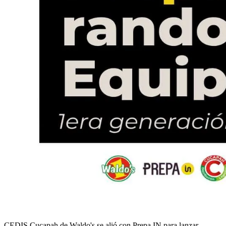
CEDIS Cucapah de Waldo's se alió con Prepa IN para lanzar