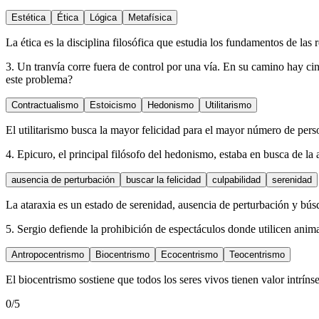
Estética
Ética
Lógica
Metafísica
La ética es la disciplina filosófica que estudia los fundamentos de las
3. Un tranvía corre fuera de control por una vía. En su camino hay cin
este problema?
Contractualismo
Estoicismo
Hedonismo
Utilitarismo
El utilitarismo busca la mayor felicidad para el mayor número de perso
4. Epicuro, el principal filósofo del hedonismo, estaba en busca de la a
ausencia de perturbación
buscar la felicidad
culpabilidad
serenidad
La ataraxia es un estado de serenidad, ausencia de perturbación y búsqu
5. Sergio defiende la prohibición de espectáculos donde utilicen anima
Antropocentrismo
Biocentrismo
Ecocentrismo
Teocentrismo
El biocentrismo sostiene que todos los seres vivos tienen valor intrí
0
/5