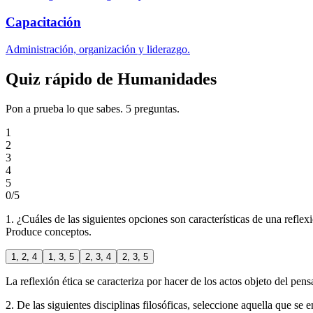
Capacitación
Administración, organización y liderazgo.
Quiz rápido de Humanidades
Pon a prueba lo que sabes. 5 preguntas.
1
2
3
4
5
0
/5
1. ¿Cuáles de las siguientes opciones son características de una reflex
Produce conceptos.
1, 2, 4
1, 3, 5
2, 3, 4
2, 3, 5
La reflexión ética se caracteriza por hacer de los actos objeto del pen
2. De las siguientes disciplinas filosóficas, seleccione aquella que se