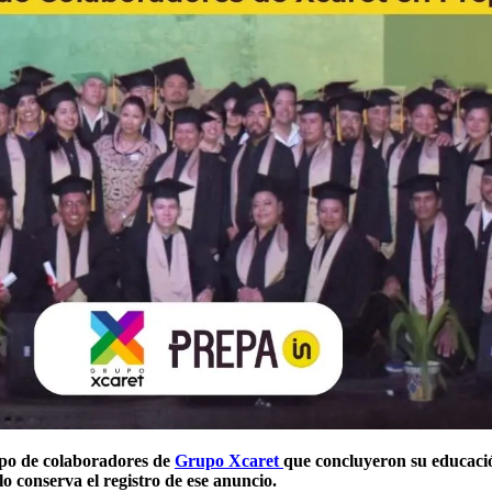
upo de colaboradores de
Grupo Xcaret
que concluyeron su educació
o conserva el registro de ese anuncio.