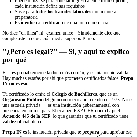
Puede utilizarse para solicitar ingreso a educación superior;
cada institución define sus requisitos
Sirve para
todos los trámites laborales
que requieran
preparatoria
Es
idéntico
al certificado de una prepa presencial
No dice "en línea" ni "examen único". Simplemente dice que
completaste tu educación media superior. Punto.
"¿Pero es legal?" — Sí, y aquí te explico
por qué
Esta es probablemente la duda más común, y es totalmente válida.
Hay muchas estafas por ahí que prometen certificados falsos.
Prepa
IN no es eso.
Tu certificado lo emite el
Colegio de Bachilleres
, que es un
Organismo Público
del gobierno mexicano, creado en 1973. No es
una escuela privada — es una institución gubernamental con
presencia en todo el país. El examen EXACER opera bajo el
Acuerdo 445 de la SEP
, lo que garantiza que tu certificado tiene
validez oficial plena.
Prepa IN
es la institución privada que te
prepara
para aprobar ese