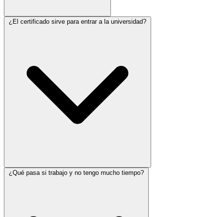
Sí. Nuestra plataforma funciona en celular, tablet y computadora.
¿El certificado sirve para entrar a la universidad?
Puede utilizarse para solicitar ingreso, pero cada universidad
¿Qué pasa si trabajo y no tengo mucho tiempo?
conserva sus requisitos de admisión y verificación documental.