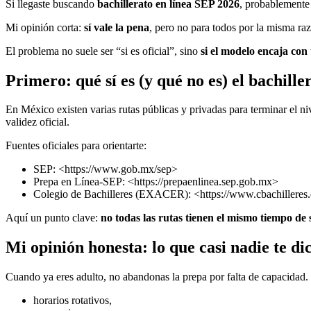
Si llegaste buscando
bachillerato en línea SEP 2026
, probablemente 
Mi opinión corta:
sí vale la pena
, pero no para todos por la misma ra
El problema no suele ser “si es oficial”, sino
si el modelo encaja con 
Primero: qué sí es (y qué no es) el bachille
En México existen varias rutas públicas y privadas para terminar el n
validez oficial.
Fuentes oficiales para orientarte:
SEP: <https://www.gob.mx/sep>
Prepa en Línea-SEP: <https://prepaenlinea.sep.gob.mx>
Colegio de Bachilleres (EXACER): <https://www.cbachilleres
Aquí un punto clave:
no todas las rutas tienen el mismo tiempo de 
Mi opinión honesta: lo que casi nadie te di
Cuando ya eres adulto, no abandonas la prepa por falta de capacidad
horarios rotativos,