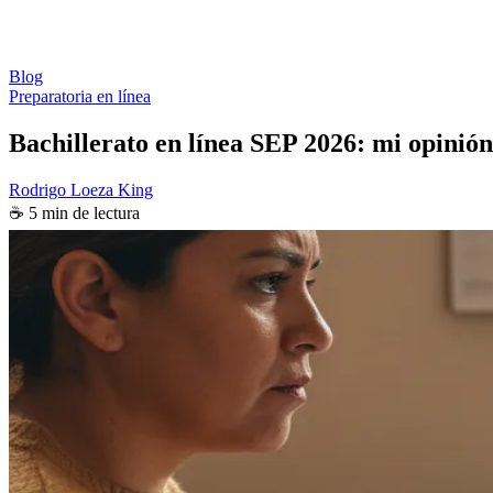
Blog
Preparatoria en línea
Bachillerato en línea SEP 2026: mi opinión
Rodrigo Loeza King
☕ 5 min de lectura