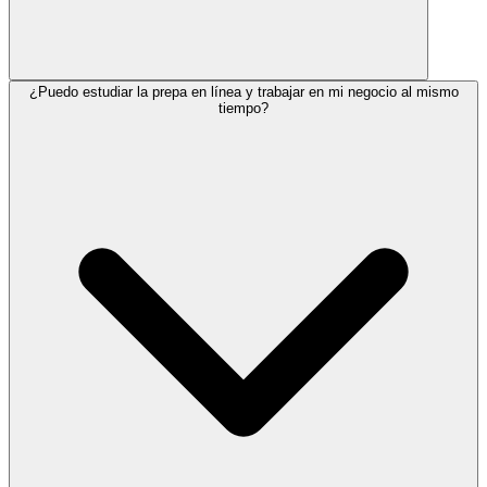
Con las ideas que te compartimos, puedes empezar con tan solo
¿Puedo estudiar la prepa en línea y trabajar en mi negocio al mismo
$200 a $2,000 pesos. La clave es elegir un negocio que se adapte a
tiempo?
tus habilidades y al presupuesto que tengas disponible. Lo que
ahorras al no pagar transporte ni materiales de una prepa presencial
puede ser tu capital inicial.